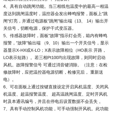
4、具有自动跳闸功能。当三相线包温度中的最高一相温
度达到跳闸温度时，温控器会发出蜂鸣报警，面板上"跳
闸"灯亮，并通过电源板"跳闸"输出端（13、 14）输出开
关信号，切断电源，保护干式变压器。
5、传感器故障时，面板"故障"指示灯会亮，箱内有蜂鸣
报警，"故障"输出端 （9、10）输出一个开关信号，显示
器显示X-HX或X-LO；X表示故障相位（HO表示 开路，
LO表示短路）。若三相Pt100均出现故障，则同时启动
风机。故障报警信号 可通过消音键消除。（注意：在检
修故障时，应把温控器电源切断，检修完后， 重新送
电）。
6、可在面板上通过按键直接设定开启风机温度、关闭风
机温度、超温报警温度、 超高温跳闸温度、定时开风机
时及本通讯编号，并且在停电后设置数据不会丢失 。
7、具有手动控制风机功能，可手动强制开风机。此功能