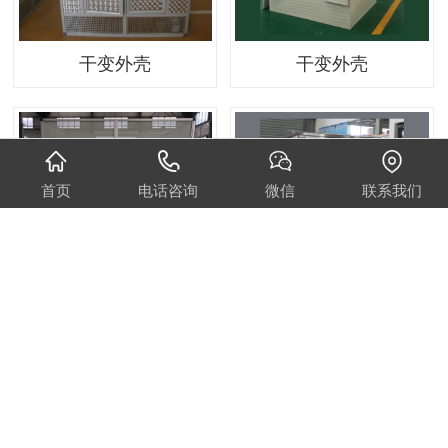
干变外壳
干变外壳
首页
电话咨询
微信
联系我们
干变外壳
干变外壳