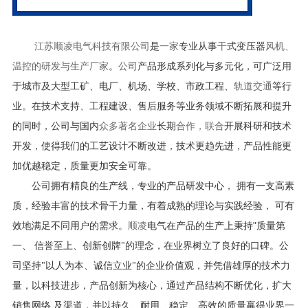
江苏顺凌电气科技有限公司
是
一家
专业从事
干
式变压器
风机、
温控的研发与生产厂家
。
公司
产品形成系列化与多元化，可广泛用
于城市及大型工矿、电厂、机场、学校、市政工程、
轨道交通
等行
业。在技术支持、工程建设、售后服务等业务领域不断拓展和提升
的同时，公司与国内
众多著名企业
长期
合作，联合
开展科研和技术
开发，使得我们的工艺设计不断改进，技术更趋先进，产品性能更
加优越稳定，质量更加安全可靠。
公司拥有精良的生产线，专业的产品研发中心，
拥有一支高素
质，经验丰富的技术骨干力量，有着成熟的理论与实践经验，
可有
"
效地满足不同用户的需求。
顺凌
电气在产品的生产上秉持
质量第
一、 信誉至上、创新创牌
"
的理念，在业界树立了良好的口碑。公
司坚持
"
以人为本、诚信立业
"
的企业价值观，并凭借雄厚的技术力
量，以科技进步，产品创新为核心，通过产品结构不断优化，扩大
销售网络 及渠道，并以持久、耐用、稳定、高效的质量蠃得业界一