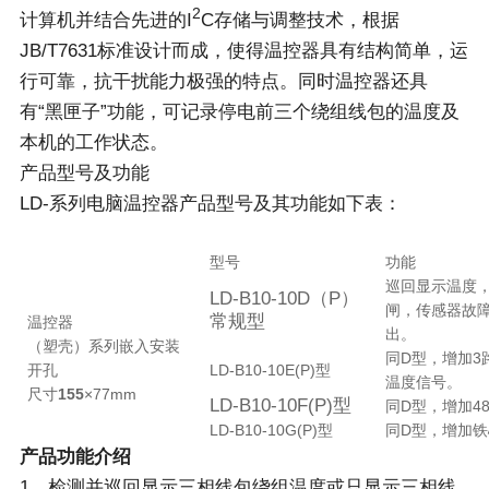
2
计算机并结合先进的I
C存储与调整技术，根据
JB/T7631标准设计而成，使得温控器具有结构简单，运
行可靠，抗干扰能力极强的特点。同时温控器还具
有“黑匣子”功能，可记录停电前三个绕组线包的温度及
本机的工作状态。
产品型号及功能
LD-系列电脑温控器产品型号及其功能如下表：
型号
功能
巡回显示温度
LD-B10-10D（P）
闸，传感器故障
常规型
温控器
出。
（塑壳）系列嵌入安装
同D型，增加3
开孔
LD-B10-10E(P)型
温度信号。
尺寸
155
×77mm
LD-B10-10F(P)型
同D型，增加4
LD-B10-10G(P)型
同D型，增加铁
产品功能介绍
1、检测并巡回显示三相线包绕组温度或只显示三相线